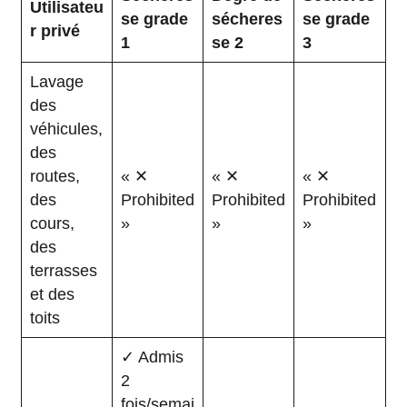
Utilisateu
se grade
sécheres
se grade
r privé
1
se 2
3
Lavage
des
véhicules,
des
routes,
« ✕
« ✕
« ✕
des
Prohibited
Prohibited
Prohibited
cours,
»
»
»
des
terrasses
et des
toits
✓ Admis
2
fois/semai