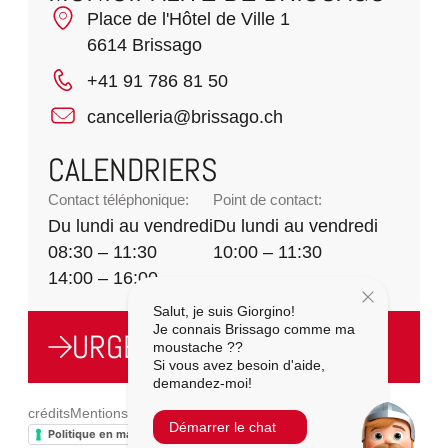
Place de l'Hôtel de Ville 1
6614 Brissago
+41 91 786 81 50
cancelleria@brissago.ch
CALENDRIERS
Contact téléphonique:
Point de contact:
Du lundi au vendredi
Du lundi au vendredi
08:30 – 11:30
10:00 – 11:30
14:00 – 16:00
Salut, je suis Giorgino!
Je connais Brissago comme ma
URGENCES
moustache ??
Si vous avez besoin d'aide,
demandez-moi!
crédits
Mentions légales
Politique de confidentialité
Démarrer le chat
Politique en matière de cookies