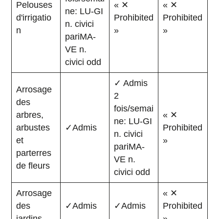
Pelouses
« ✕
« ✕
ne: LU-GI
d'irrigatio
Prohibited
Prohibited
n. civici
n
»
»
pariMA-
VE n.
civici odd
✓ Admis
Arrosage
2
des
fois/semai
arbres,
« ✕
ne: LU-GI
arbustes
✓Admis
Prohibited
n. civici
et
»
pariMA-
parterres
VE n.
de fleurs
civici odd
Arrosage
« ✕
des
✓Admis
✓Admis
Prohibited
jardins
»