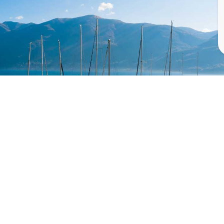
URGENCES
Ambulance
Rega