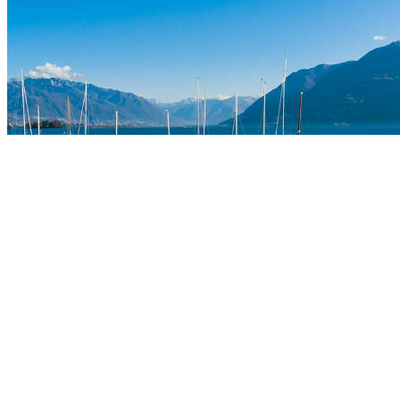
MUNICIPALITÉ DE BRISSAGO
Place de l'Hôtel de Ville 1
6614 Brissago
+41 91 786 81 50