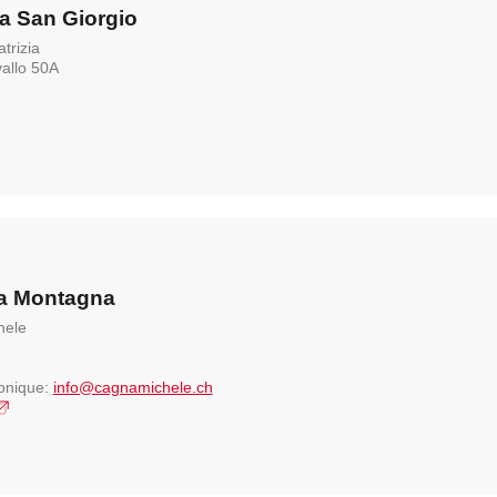
a San Giorgio
Police
Manger à Brisag
trizia
allo 50A
la Montagna
hele
ronique:
info@cagnamichele.ch