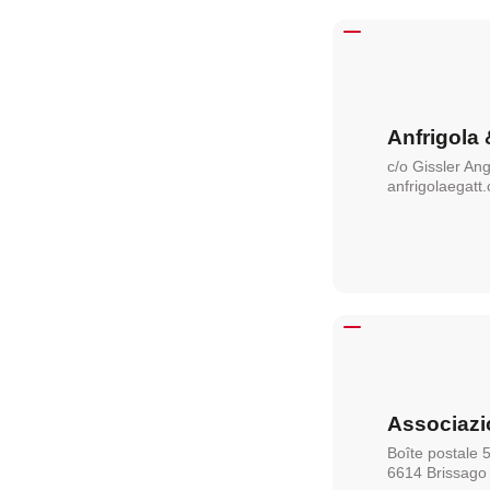
Anfrigola
c/o Gissler An
anfrigolaegatt.
Associazi
Boîte postale 
6614 Brissago