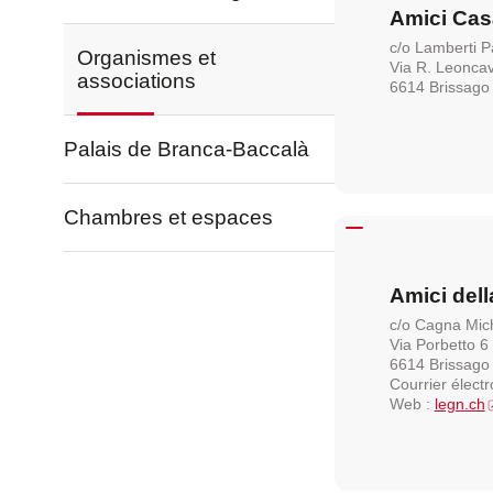
Amici Cas
Réservation de chambres et
Réservation de chambres et
Réservation de chambres et
c/o Lamberti Pa
d'espaces
d'espaces
d'espaces
Organismes et
Via R. Leoncav
associations
6614 Brissago
Palais de Branca-Baccalà
Chambres et espaces
Amici del
c/o Cagna Mic
Via Porbetto 6
6614 Brissago
Courrier élect
Web :
legn.ch