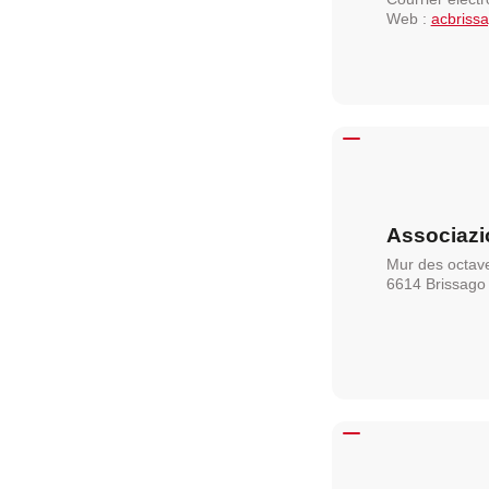
Web :
acbriss
Associaz
Mur des octav
6614 Brissago