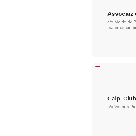
Associazi
c/o Mairie de B
mammeebimbi
Caipi Clu
c/o Vedana Pat