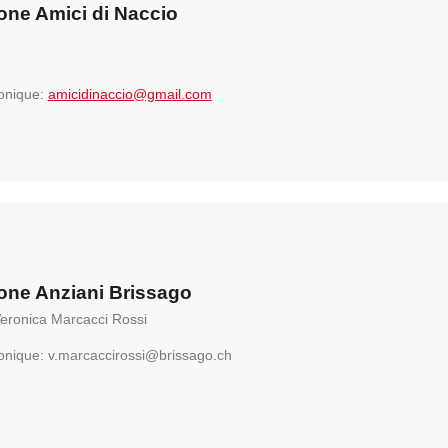
one Amici di Naccio
ronique:
amicidinaccio@gmail.com
one Anziani Brissago
Veronica Marcacci Rossi
ronique: v.marcaccirossi@brissago.ch