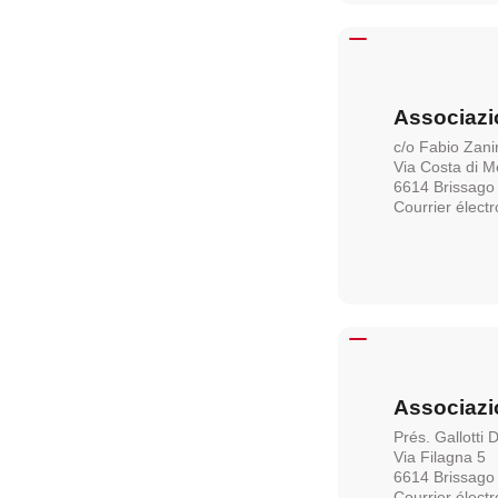
Associazi
c/o Fabio Zani
Via Costa di 
6614 Brissago
Courrier élect
Associazi
Prés. Gallotti 
Via Filagna 5
6614 Brissago
Courrier élect