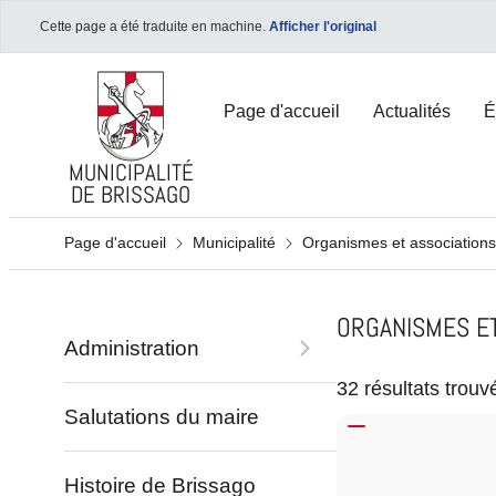
Cette page a été traduite en machine.
Afficher l'original
Page d'accueil
Actualités
É
MUNICIPALITÉ
DE BRISSAGO
Page d'accueil
Municipalité
Organismes et associations
BUREAU VIRTUELLE
BUREAU VIRTUELLE
BUREAU VIRTUELLE
ORGANISMES ET
Formulaires et certificats
Formulaires et certificats
Formulaires et certificats
Administration
Bureau de l'énergie
Bureau de l'énergie
Bureau de l'énergie
32 résultats trouv
Salutations du maire
Portail e-Citizen
Portail e-Citizen
Portail e-Citizen
Carte de Brissago
Carte de Brissago
Carte de Brissago
Histoire de Brissago