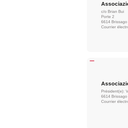
Associazi
c/o Brian Bui
Porte 2
6614 Brissago
Courrier élect
Associazi
Président(e): 
6614 Brissago
Courrier élect