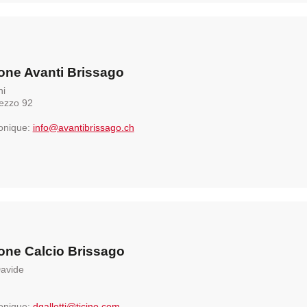
one Avanti Brissago
ni
Mezzo 92
ronique:
info@avantibrissago.ch
one Calcio Brissago
Davide
ronique:
dgallotti@ticino.com