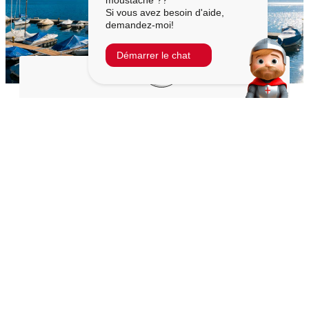
moustache ??
Si vous avez besoin d'aide,
demandez-moi!
Démarrer le chat
MUNICIPALITÉ DE BRISSAGO
Place de l'Hôtel de Ville 1
6614 Brissago
+41 91 786 81 50
cancelleria@brissago.ch
CALENDRIERS
Contact téléphonique:
Point de contact:
Du lundi au vendredi
Du lundi au vendredi
08:30 – 11:30
10:00 – 11:30