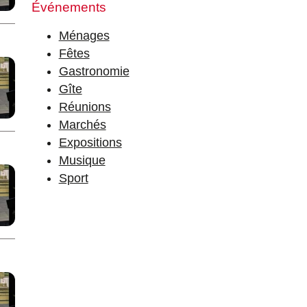
Événements
Ports municipaux
Terrain de tennis
Ménages
Fêtes
Gastronomie
Gîte
Réunions
Marchés
Expositions
Musique
Sport