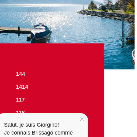
144
1414
117
118
Salut, je suis Giorgino!
one
143
Je connais Brissago comme