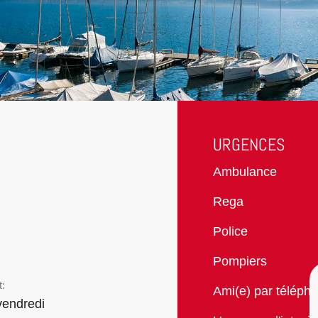
URGENCES
Ambulance
Rega
Police
Pompiers
t:
Ami(e) par téléph
vendredi