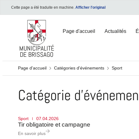
Cette page a été traduite en machine.
Afficher l'original
Page d'accueil
Actualités
É
MUNICIPALITÉ
DE BRISSAGO
Page d'accueil
Catégories d'événements
Sport
BUREAU VIRTUELLE
BUREAU VIRTUELLE
BUREAU VIRTUELLE
Catégorie d'événemen
Formulaires et certificats
Formulaires et certificats
Formulaires et certificats
Bureau de l'énergie
Bureau de l'énergie
Bureau de l'énergie
Sport
07.04.2026
Portail e-Citizen
Portail e-Citizen
Portail e-Citizen
Tir obligatoire et campagne
Carte de Brissago
Carte de Brissago
Carte de Brissago
En savoir plus