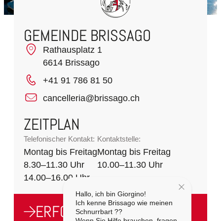
GEMEINDE BRISSAGO
Rathausplatz 1
6614 Brissago
+41 91 786 81 50
cancelleria@brissago.ch
ZEITPLAN
Telefonischer Kontakt:
Kontaktstelle:
Montag bis Freitag
Montag bis Freitag
8.30–11.30 Uhr
10.00–11.30 Uhr
14.00–16.00 Uhr
Hallo, ich bin Giorgino!
Ich kenne Brissago wie meinen
ERFORDERLICHKEITEN
Schnurrbart ??
Wenn Sie Hilfe brauchen, fragen