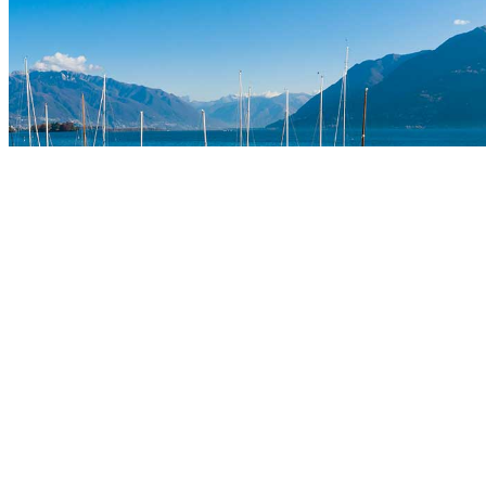
GEMEINDE BRISSAGO
Rathausplatz 1
6614 Brissago
+41 91 786 81 50
cancelleria@brissago.ch