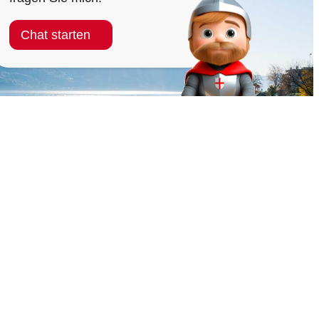
Chat starten
KEITEN
144
1414
117