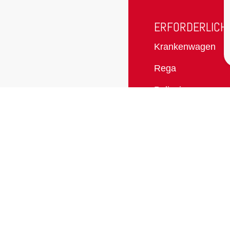
ERFORDERLICH
Krankenwagen
Rega
Polizei
Feuerwehrleute
Telefon Freund
itag
Intoxikationsnotfäl
Zoll
Cookie-Richtlinie