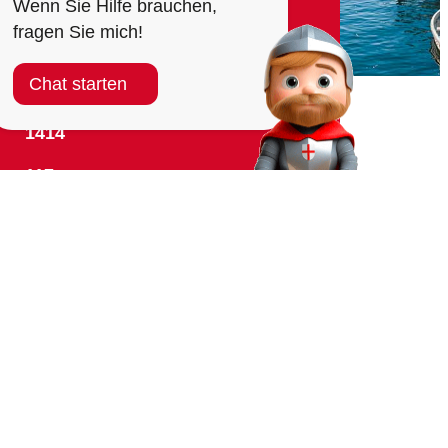
Wenn Sie Hilfe brauchen,
fragen Sie mich!
KEITEN
Chat starten
144
1414
117
118
143
le
145
+41 58 480 50 10