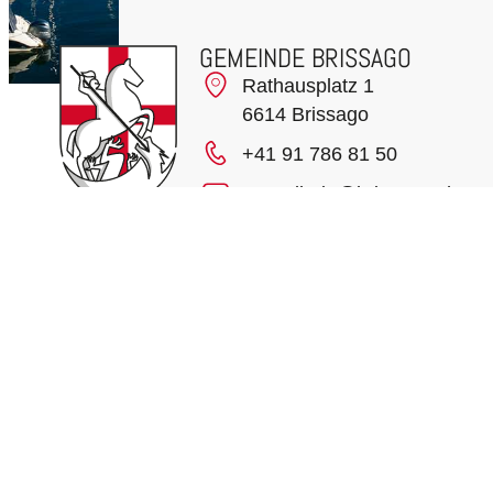
GEMEINDE BRISSAGO
Rathausplatz 1
6614 Brissago
+41 91 786 81 50
cancelleria@brissago.ch
ZEITPLAN
Telefonischer Kontakt:
Kontaktstelle:
Montag bis Freitag
Montag bis Fre
08:30 – 11:30
10:00 – 11:30
14:00 – 16:00
Kredite
Rechtliche Hinweise
Datenschutzerklärung