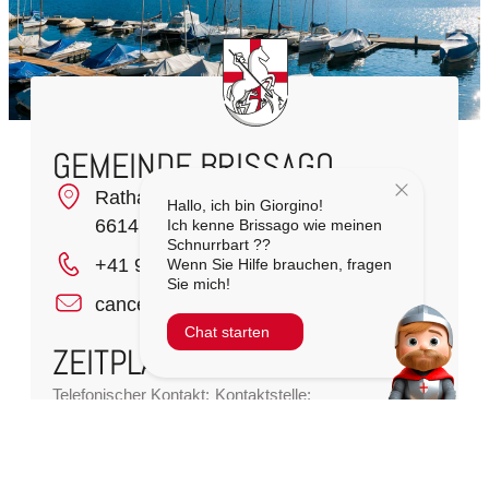
GEMEINDE BRISSAGO
Rathausplatz 1
Hallo, ich bin Giorgino!
6614 Brissago
Ich kenne Brissago wie meinen
Schnurrbart ??
+41 91 786 81 50
Wenn Sie Hilfe brauchen, fragen
Sie mich!
cancelleria@brissago.ch
Chat starten
ZEITPLAN
Telefonischer Kontakt:
Kontaktstelle:
Montag bis Freitag
Montag bis Freitag
08:30 – 11:30
10:00 – 11:30
14:00 – 16:00