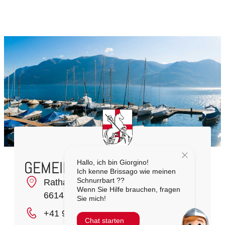
GEMEINDE BRISSAGO
Hallo, ich bin Giorgino!
Ich kenne Brissago wie meinen
Schnurrbart ??
Rathausplatz 1
Wenn Sie Hilfe brauchen, fragen
6614 Brissago
Sie mich!
+41 91 786 81 50
Chat starten