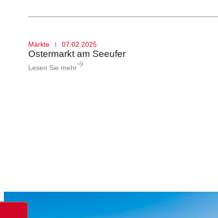
Reservation von Säle und
Reservation von Säle und
Reservation von Säle und
Räumen
Räumen
Räumen
Märkte
07.02.2025
Ostermarkt am Seeufer
Lesen Sie mehr