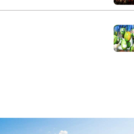
Polizei
Essen in Brisag