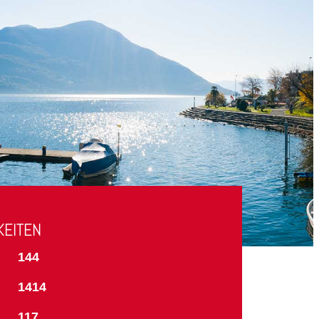
KEITEN
144
1414
117