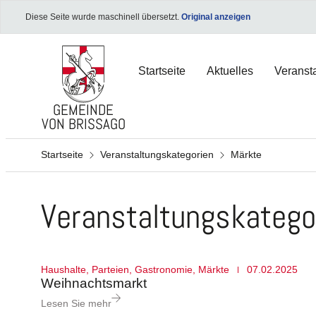
Diese Seite wurde maschinell übersetzt.
Original anzeigen
Startseite
Aktuelles
Veranst
GEMEINDE
VON BRISSAGO
Startseite
Veranstaltungskategorien
Märkte
VIRTUELLER SCHREIBTISCH
VIRTUELLER SCHREIBTISCH
VIRTUELLER SCHREIBTISCH
Veranstaltungskatego
Formulare und Zertifikate
Formulare und Zertifikate
Formulare und Zertifikate
Energie-Schreibtisch
Energie-Schreibtisch
Energie-Schreibtisch
Haushalte
,
Parteien
,
Gastronomie
,
Märkte
07.02.2025
e-Citizen Portal
e-Citizen Portal
e-Citizen Portal
Weihnachtsmarkt
Brissago-Karte
Brissago-Karte
Brissago-Karte
Lesen Sie mehr