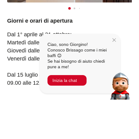
Giorni e orari di apertura
Dal 1° aprile al 31 ottobre:
Martedì dalle 14.00 alle 18.00
Ciao, sono Giorgino!
Giovedì dalle 14.00 alle 18.00
Conosco Brissago come i miei
baffi 😊
Venerdì dalle 14.00 alle 18.00
Se hai bisogno di aiuto chiedi
pure a me!
Dal 15 luglio al 15 agosto anche il sabato dalle
Inizia la chat
09.00 alle 12.00.