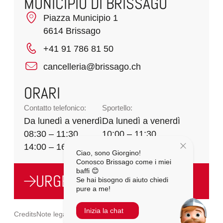
MUNICIPIO DI BRISSAGO
Piazza Municipio 1
6614 Brissago
+41 91 786 81 50
cancelleria@brissago.ch
ORARI
Contatto telefonico:
Sportello:
Da lunedì a venerdì
Da lunedì a venerdì
08:30 – 11:30
10:00 – 11:30
14:00 – 16:00
Ciao, sono Giorgino!
Conosco Brissago come i miei
baffi 😊
URGENZE
Se hai bisogno di aiuto chiedi
pure a me!
Inizia la chat
Credits
Note legali
Privacy Policy
Cookie Policy