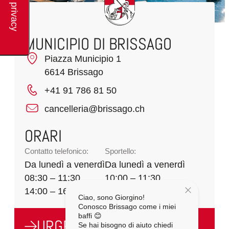
MUNICIPIO DI BRISSAGO
Piazza Municipio 1
6614 Brissago
+41 91 786 81 50
cancelleria@brissago.ch
ORARI
Contatto telefonico:
Sportello:
Da lunedì a venerdì
Da lunedì a venerdì
08:30 – 11:30
10:00 – 11:30
14:00 – 16:00
Ciao, sono Giorgino!
Conosco Brissago come i miei
baffi 😊
URGENZE
Se hai bisogno di aiuto chiedi